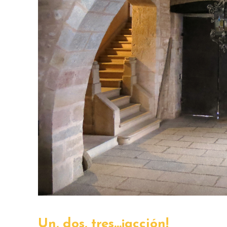
Un, dos, tres…¡acción!