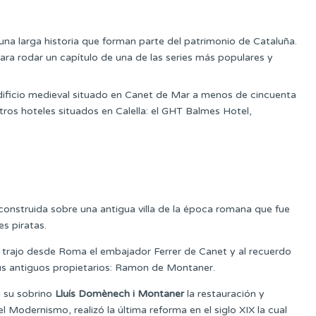
una larga historia que forman parte del patrimonio de Cataluña.
para rodar un capítulo de una de las series más populares y
dificio medieval situado en Canet de Mar a menos de cincuenta
ros hoteles situados en Calella: el GHT Balmes Hotel,
construida sobre una antigua villa de la época romana que fue
es piratas.
e trajo desde Roma el embajador Ferrer de Canet y al recuerdo
sus antiguos propietarios: Ramon de Montaner.
 su sobrino
Lluís Domènech i Montaner
la restauración y
el Modernismo, realizó la última reforma en el siglo XIX la cual