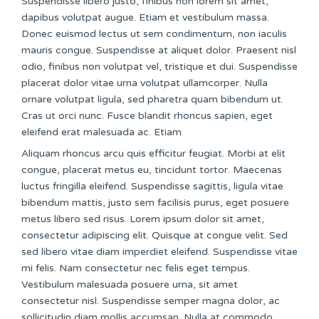
Suspendisse libero justo, finibus non lorem sit amet,
dapibus volutpat augue. Etiam et vestibulum massa.
Donec euismod lectus ut sem condimentum, non iaculis
mauris congue. Suspendisse at aliquet dolor. Praesent nisl
odio, finibus non volutpat vel, tristique et dui. Suspendisse
placerat dolor vitae urna volutpat ullamcorper. Nulla
ornare volutpat ligula, sed pharetra quam bibendum ut.
Cras ut orci nunc. Fusce blandit rhoncus sapien, eget
eleifend erat malesuada ac. Etiam
Aliquam rhoncus arcu quis efficitur feugiat. Morbi at elit
congue, placerat metus eu, tincidunt tortor. Maecenas
luctus fringilla eleifend. Suspendisse sagittis, ligula vitae
bibendum mattis, justo sem facilisis purus, eget posuere
metus libero sed risus. Lorem ipsum dolor sit amet,
consectetur adipiscing elit. Quisque at congue velit. Sed
sed libero vitae diam imperdiet eleifend. Suspendisse vitae
mi felis. Nam consectetur nec felis eget tempus.
Vestibulum malesuada posuere urna, sit amet
consectetur nisl. Suspendisse semper magna dolor, ac
sollicitudin diam mollis accumsan. Nulla at commodo