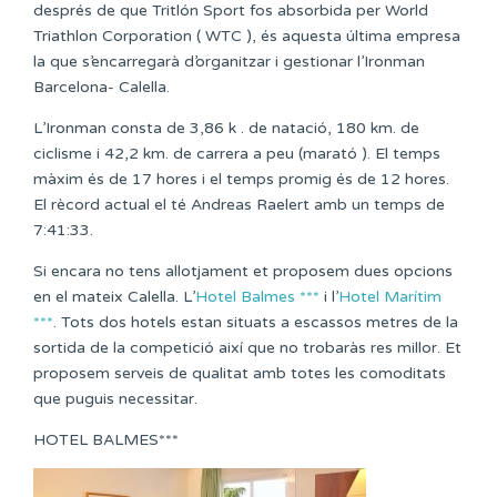
després de que Tritlón Sport fos absorbida per World
Triathlon Corporation ( WTC ), és aquesta última empresa
la que s’encarregarà d’organitzar i gestionar l’Ironman
Barcelona- Calella.
L’Ironman consta de 3,86 k . de natació, 180 km. de
ciclisme i 42,2 km. de carrera a peu (marató ). El temps
màxim és de 17 hores i el temps promig és de 12 hores.
El rècord actual el té Andreas Raelert amb un temps de
7:41:33.
Si encara no tens allotjament et proposem dues opcions
en el mateix Calella. L’
Hotel Balmes ***
i l’
Hotel Marítim
***
. Tots dos hotels estan situats a escassos metres de la
sortida de la competició així que no trobaràs res millor. Et
proposem serveis de qualitat amb totes les comoditats
que puguis necessitar.
HOTEL BALMES***