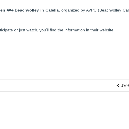
pen 4×4 Beachvolley in Calella
, organized by AVPC (Beachvolley Cal
cipate or just watch, you’ll find the information in their website:
SH