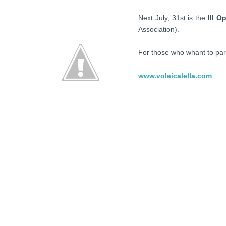
Next July, 31st is the
III O
Association).
For those who whant to parti
www.voleicalella.com