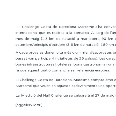
El Challenge Costa de Barcelona-Maresme s’ha convert
internacional que es realitza a la comarca. Al llarg de l’
mes de maig (1,8 km de natació a mar obert, 90 km en b
setembre/principis d’octubre (3,6 km de natació, 180 km e
A cada prova es donen cita més d’un miler d’esportistes pr
passat van participar-hi triatletes de 36 països). Les cara
bones infraestructures hoteleres, bona gastronomia i una c
fa que aquest triatló comenci a ser referència europea.
El Challenge Costa de Barcelona-Maresme compta amb el s
Maresme que veuen en aquests esdeveniments una oportunit
La IV edició del Half Challenge se celebrarà el 27 de maig 
[nggallery id=6]