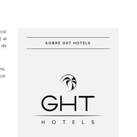
ció
) al
SOBRE GHT HOTELS
 de
ns,
ció