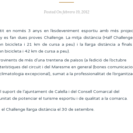
Posted On febrero 19, 2012
it en només 3 anys en l’esdeveniment esportiu amb més projec
any es fan dues proves Challenge. La mitja distància (Half Challenge
icicleta i 21 km de cursa a peu) i la llarga distància a finals
n bicicleta i 42 km de cursa a peu).
ovinents de més d’una trentena de països (a l’edició de l’octubre
cterístiques del circuit i del Maresme en general (bones comunicacio
limatologia excepcional), sumat a la professionalitat de l’organitza
uport de l’ajuntament de Calella i del Consell Comarcal del
at de potenciar el turisme esportiu i de qualitat a la comarca.
i el Challenge llarga distància el 30 de setembre.