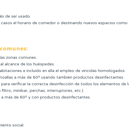
és de ser usado.
s casos el horario de comedor o destinando nuevos espacios como
 comunes:
 las zonas comunes.
 al alcance de los huéspedes.
bitaciones e incluido en ella el empleo de viricidas homologados.
s toallas a más de 60º usando también productos desinfectantes.
para verificar la correcta desinfección de todos los elementos de l
iltro, minibar, perchas, interruptores, etc.).
pa a más de 60º y con productos desinfectantes.
iento social.