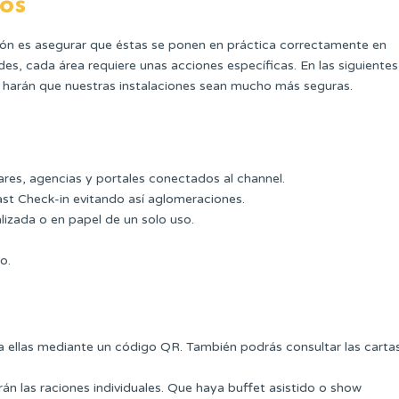
os
ión es asegurar que éstas se ponen en práctica correctamente en
des, cada área requiere unas acciones específicas. En las siguientes
e harán que nuestras instalaciones sean mucho más seguras.
lares, agencias y portales conectados al channel.
ast Check-in evitando así aglomeraciones.
lizada o en papel de un solo uso.
o.
 a ellas mediante un código QR. También podrás consultar las carta
arán las raciones individuales. Que haya buffet asistido o show