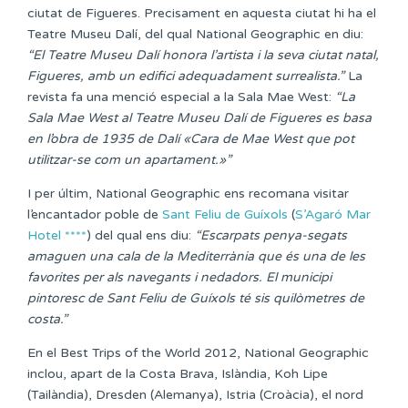
ciutat de Figueres. Precisament en aquesta ciutat hi ha el
Teatre Museu Dalí, del qual National Geographic en diu:
“El Teatre Museu Dalí honora l’artista i la seva ciutat natal,
Figueres, amb un edifici adequadament
surrealista.”
La
revista fa una menció especial a la Sala Mae West:
“La
Sala Mae West al Teatre Museu Dalí de Figueres es basa
en l’obra de 1935 de Dalí «Cara de Mae West que pot
utilitzar-se com un apartament.»”
I per últim, National Geographic ens recomana visitar
l’encantador poble de
Sant Feliu de Guíxols
(
S’Agaró Mar
Hotel ****
) del qual ens diu:
“Escarpats penya-segats
amaguen una cala de la Mediterrània que és una de les
favorites per als navegants i nedadors. El municipi
pintoresc de Sant Feliu de Guíxols té sis quilòmetres de
costa.”
En el Best Trips of the World 2012, National Geographic
inclou, apart de la Costa Brava, Islàndia, Koh Lipe
(Tailàndia), Dresden (Alemanya), Istria (Croàcia), el nord