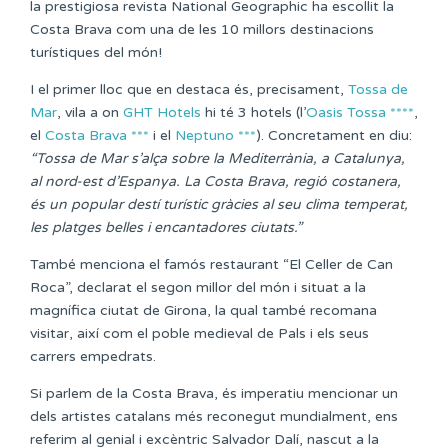
la prestigiosa revista National Geographic ha escollit la
Costa Brava com una de les 10 millors destinacions
turístiques del món!
I el primer lloc que en destaca és, precisament,
Tossa de
Mar
, vila a on
GHT Hotels
hi té 3 hotels (l’
Oasis Tossa ****
,
el
Costa Brava ***
i el
Neptuno ***
). Concretament en diu:
“Tossa de Mar s’alça sobre la Mediterrània, a Catalunya,
al nord-est d’Espanya. La Costa Brava, regió costanera,
és un popular destí turístic gràcies al seu clima temperat,
les platges belles i encantadores ciutats.”
També menciona el famós restaurant “El Celler de Can
Roca”, declarat el segon millor del món i situat a la
magnífica ciutat de Girona, la qual també recomana
visitar, així com el poble medieval de Pals i els seus
carrers empedrats.
Si parlem de la Costa Brava, és imperatiu mencionar un
dels artistes catalans més reconegut mundialment, ens
referim al genial i excèntric Salvador Dalí, nascut a la