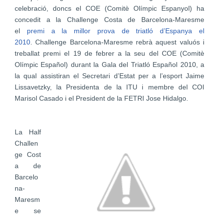
celebració, doncs el COE (Comitè Olímpic Espanyol) ha
concedit a la Challenge Costa de Barcelona-Maresme
el
premi a la millor prova de triatló d’Espanya el
2010
. Challenge Barcelona-Maresme rebrà aquest valuós i
treballat premi el 19 de febrer a la seu del COE (Comitè
Olímpic Español) durant la Gala del Triatló Español 2010, a
la qual assistiran el Secretari d’Estat per a l’esport Jaime
Lissavetzky, la Presidenta de la ITU i membre del COI
Marisol Casado i el President de la FETRI Jose Hidalgo.
La
Half
Challen
ge
Cost
a de
Barcelo
na-
Maresm
e
se