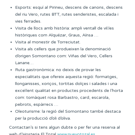
Esports: esquí al Pirineu, descens de canons, descens
del riu Vero, rutes BTT, rutes senderistes, escalada i
vies ferrades.
Visita de llocs amb història: ampli ventall de vil.les
històriques com Alquézar, Graus, Aínsa …
Visita al monestir de Torreciutat.
Visita als cellers que produeixen la denominació
d’origen Somontano com: Viñas del Vero, Cellers
Lanane…
Ruta gastronòmica: no deixis de provar les
especialitats que ofereix aquesta regió: formatges,
llonganisses, xoriços, tortitas dolçes i salades i una
excel·lent qualitat en productes procedents de l’horta
com: tomàquet rosa Barbastro, card, escarola,
pebrots, espàrrecs …
Oleoturisme: la regió del Somontano també destaca
per la producció d’oli d’oliva.
Contactan’s si tens algun dubte o per fer una reserva al
web d’Hosteria El Tozal
www.nuevotozal.es