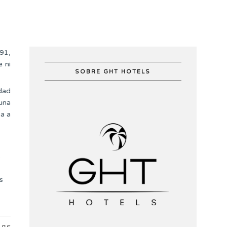
991,
e ni
SOBRE GHT HOTELS
dad
una
ea a
s
s