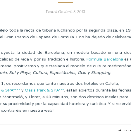
Posted On abril 8, 2013
alelo toda la recta de tribuna luchando por la segunda plaza, en 1
, el Gran Premio de España de Fórmula 1 no ha dejado de celebrars
proyecta la ciudad de Barcelona, un modelo basado en una ciu
alidad de vida y por su tradición e historia.
Fórmula Barcelona
es 
humana, positivismo y que traslada el modelo de cultura mediterrán
ía, Sol y Playa, Cultura, Espectáculos, Ocio y Shopping.
 1, os recordamos que tanto nuestros dos hoteles en Calella,
 & SPA****
y
Oasis Park & SPA***
, están abiertos durante las fecha
e Montmeló, y Lloret, a 40 minutos, son dos destinos ideales para
su proximidad y por la capacidad hotelera y turística. Y si reservái
contraréis en nuestra web!