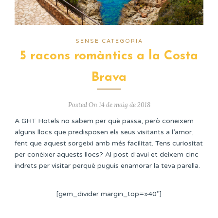
SENSE CATEGORIA
5 racons romàntics a la Costa
Brava
Posted On 14 de maig de 2018
A GHT Hotels no sabem per què passa, però coneixem
alguns llocs que predisposen els seus visitants a l’amor,
fent que aquest sorgeixi amb més facilitat. Tens curiositat
per conèixer aquests llocs? Al post d’avui et deixem cinc
indrets per visitar perquè puguis enamorar la teva parella.
[gem_divider margin_top=»40″]