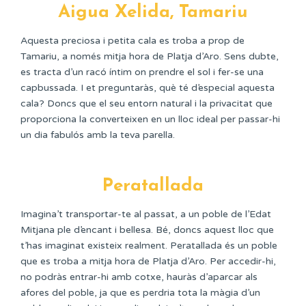
Aigua Xelida, Tamariu
Aquesta preciosa i petita cala es troba a prop de
Tamariu, a només mitja hora de Platja d’Aro. Sens dubte,
es tracta d’un racó íntim on prendre el sol i fer-se una
capbussada. I et preguntaràs, què té d’especial aquesta
cala? Doncs que el seu entorn natural i la privacitat que
proporciona la converteixen en un lloc ideal per passar-hi
un dia fabulós amb la teva parella.
Peratallada
Imagina’t transportar-te al passat, a un poble de l’Edat
Mitjana ple d’encant i bellesa. Bé, doncs aquest lloc que
t’has imaginat existeix realment. Peratallada és un poble
que es troba a mitja hora de Platja d’Aro. Per accedir-hi,
no podràs entrar-hi amb cotxe, hauràs d’aparcar als
afores del poble, ja que es perdria tota la màgia d’un