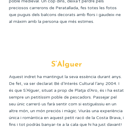
poble medieval. Un cop dins, deixa’t perdre pels
preciosos carrerons de Peratallada, fes totes les fotos
que puguis dels balcons decorats amb flors i gaudeix-ne
al màxim amb la persona que més estimes.
S’Alguer
Aquest indret ha mantingut la seva essència durant anys.
De fet, va ser declarat Bé d’Interès Cultural l’any 2004. I
és que S’Alguer, situat a prop de Platja d’Aro, és i ha estat
sempre un petitíssim poble de pescadors. Passejar pel
seu únic carreró us farà sentir com si estiguéssiu en un
altre món, un món preciós i màgic. Viuràs una experiència
única i romàntica en aquest petit racó de la Costa Brava, i
fins i tot podràs banyar-te a la cala que hi ha just davant!