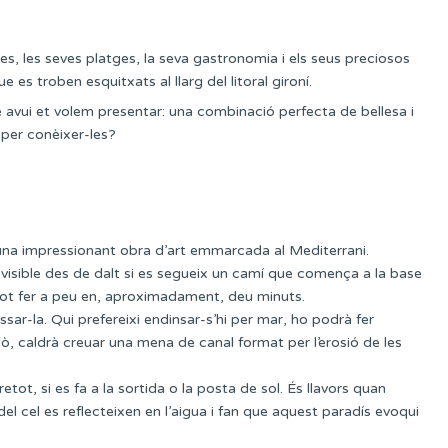
s, les seves platges, la seva gastronomia i els seus preciosos
es troben esquitxats al llarg del litoral gironí.
avui et volem presentar: una combinació perfecta de bellesa i
 per conèixer-les?
 una impressionant obra d’art emmarcada al Mediterrani.
 visible des de dalt si es segueix un camí que comença a la base
s pot fer a peu en, aproximadament, deu minuts.
ar-la. Qui prefereixi endinsar-s’hi per mar, ho podrà fer
, caldrà creuar una mena de canal format per l’erosió de les
tot, si es fa a la sortida o la posta de sol. És llavors quan
 del cel es reflecteixen en l’aigua i fan que aquest paradís evoqui