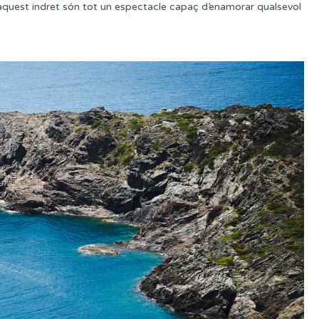
’aquest indret són tot un espectacle capaç d’enamorar qualsevol