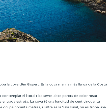
roba la cova d’en Gispert. És la cova marina més llarga de la Costa
 contemplar el litoral i les seves altes parets de color rosat.
va entrada estreta. La cova té una longitud de cent cinquanta
e ocupa noranta metres, i l’altre és la Sala Final, on es troba una