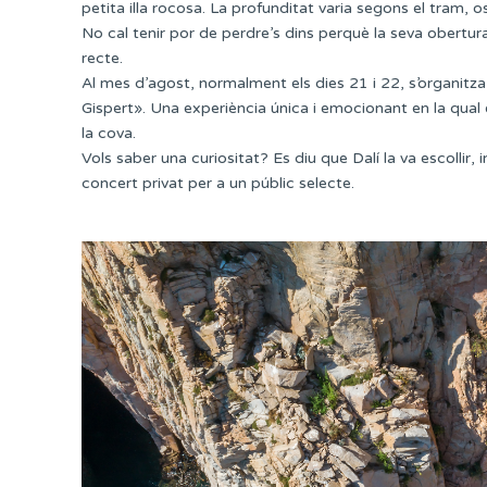
petita illa rocosa. La profunditat varia segons el tram, os
No cal tenir por de perdre’s dins perquè la seva obertura
recte.
Al mes d’agost, normalment els dies 21 i 22, s’organitza
Gispert». Una experiència única i emocionant en la qual es
la cova.
Vols saber una curiositat? Es diu que Dalí la va escollir, 
concert privat per a un públic selecte.