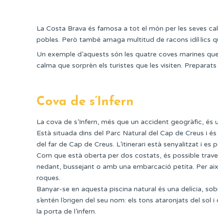
La Costa Brava és famosa a tot el món per les seves cale
pobles. Però també amaga multitud de racons idíl·lics que 
Un exemple d’aquests són les quatre coves marines que 
calma que sorprèn els turistes que les visiten. Preparats
Cova de s’Infern
La cova de s’Infern, més que un accident geogràfic, és
Està situada dins del Parc Natural del Cap de Creus i és
del far de Cap de Creus. L’itinerari està senyalitzat i e
Com que està oberta per dos costats, és possible travess
nedant, bussejant o amb una embarcació petita. Per això
roques.
Banyar-se en aquesta piscina natural és una delícia, sobre
s’entén l’origen del seu nom: els tons ataronjats del sol i
la porta de l’infern.