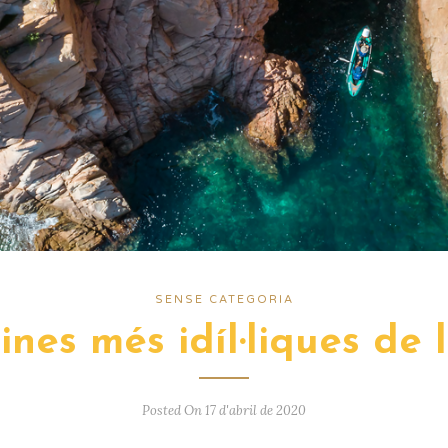
SENSE CATEGORIA
ines més idíl·liques de 
Posted On 17 d'abril de 2020